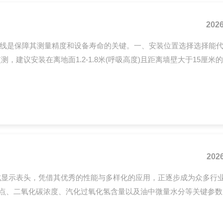
2026
与接线是保障其测量精度和设备寿命的关键。一、安装位置选择选择能
议安装在离地面1.2-1.8米(呼吸高度)且距离墙壁大于15厘米
2026
持式显示表头，凭借其优秀的性能与多样化的应用，正逐步成为众多行
捉露点、二氧化碳浓度、汽化过氧化氢含量以及油中微量水分等关键参