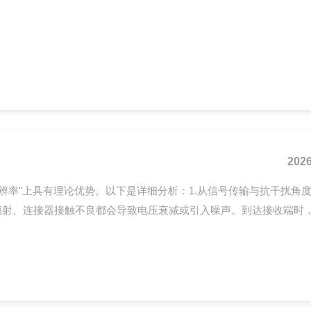
境的仪器：这里将相对湿度大于90%的环境定义为高湿度环境。相
可能导致传感器上产生冷凝水，若环境不通风，则可能需要几个小时才
2026
分辨率"上具有理论优势。以下是详细分析：1.从信号传输与抗干扰角
电磁辐射、连接器接触不良都会导致电压衰减或引入噪声。到达接收端时