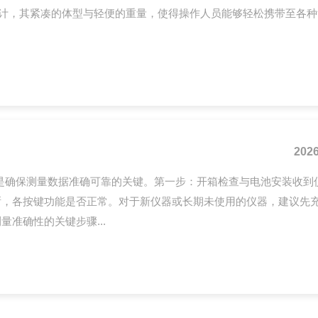
而设计，其紧凑的体型与轻便的重量，使得操作人员能够轻松携带至各
2026
是确保测量数据准确可靠的关键。第一步：开箱检查与电池安装收到
晰，各按键功能是否正常。对于新仪器或长期未使用的仪器，建议先
准确性的关键步骤...