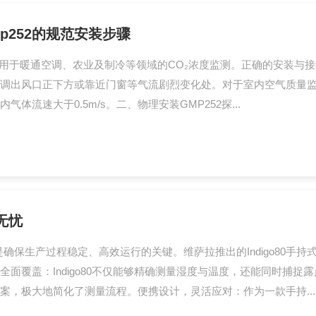
252的规范安装步骤
，适用于暖通空调、农业及制冷等领域的CO₂浓度监测。正确的安装
出风口正下方或靠近门窗等气流剧烈变化处。对于室内空气质量监测，建
流速大于0.5m/s。二、物理安装GMP252探...
无忧
确保生产过程稳定、高效运行的关键。维萨拉推出的Indigo80手
面覆盖：Indigo80不仅能够精确测量湿度与温度，还能同时捕
，极大地简化了测量流程。便携设计，灵活应对：作为一款手持...